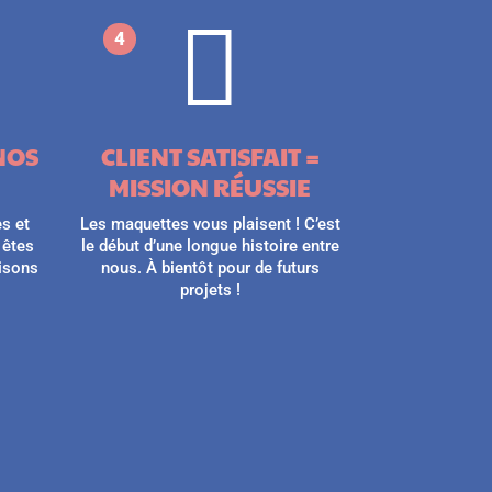

4
NOS
CLIENT SATISFAIT =
MISSION RÉUSSIE
s et
Les maquettes vous plaisent ! C’est
 êtes
le début d’une longue histoire entre
aisons
nous. À bientôt pour de futurs
projets !