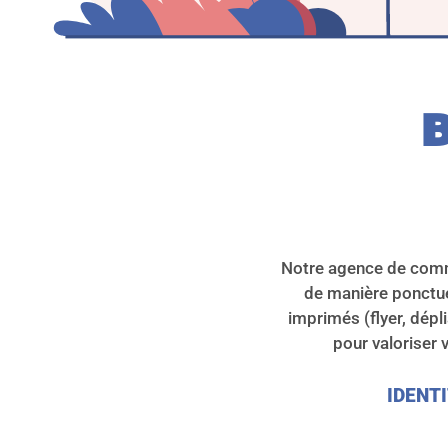
B
Notre agence de comm
de manière ponctue
imprimés (flyer, dépl
pour valoriser
IDENTI