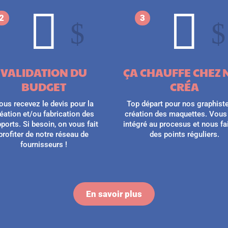


2
3
$
$
VALIDATION DU
ÇA CHAUFFE CHEZ 
BUDGET
CRÉA
ous recevez le devis pour la
Top départ pour nos graphiste
éation et/ou fabrication des
création des maquettes. Vous
ports. Si besoin, on vous fait
intégré au procesus et nous f
profiter de notre réseau de
des points réguliers.
fournisseurs !
En savoir plus