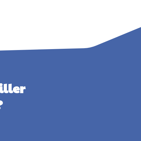
ller
?