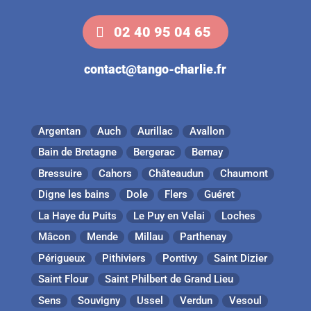
02 40 95 04 65
contact@tango-charlie.fr
Argentan
Auch
Aurillac
Avallon
Bain de Bretagne
Bergerac
Bernay
Bressuire
Cahors
Châteaudun
Chaumont
Digne les bains
Dole
Flers
Guéret
La Haye du Puits
Le Puy en Velai
Loches
Mâcon
Mende
Millau
Parthenay
Périgueux
Pithiviers
Pontivy
Saint Dizier
Saint Flour
Saint Philbert de Grand Lieu
Sens
Souvigny
Ussel
Verdun
Vesoul