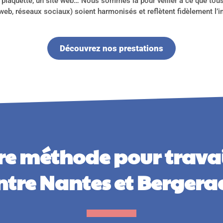
ne plaquette, un site web… Nous sommes là pour veiller à ce que t
 web, réseaux sociaux) soient harmonisés et reflètent fidèlement l’i
Découvrez nos prestations
re méthode pour travai
ntre Nantes et Bergerac