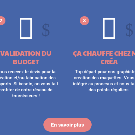


2
3
$
$
VALIDATION DU
ÇA CHAUFFE CHEZ 
BUDGET
CRÉA
ous recevez le devis pour la
Top départ pour nos graphiste
éation et/ou fabrication des
création des maquettes. Vous
ports. Si besoin, on vous fait
intégré au procesus et nous f
profiter de notre réseau de
des points réguliers.
fournisseurs !
En savoir plus