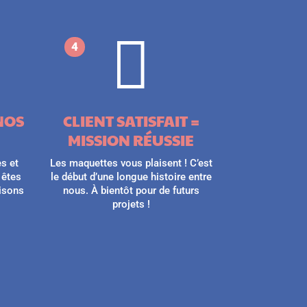

4
NOS
CLIENT SATISFAIT =
MISSION RÉUSSIE
s et
Les maquettes vous plaisent ! C’est
 êtes
le début d’une longue histoire entre
aisons
nous. À bientôt pour de futurs
projets !