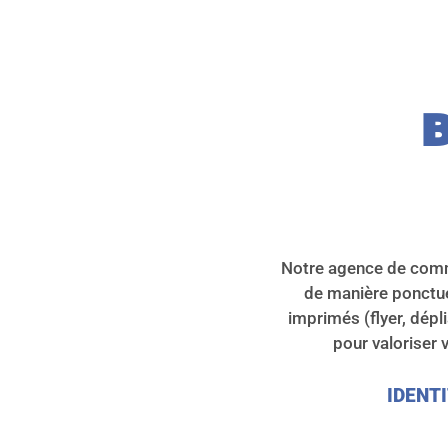
B
Notre agence de comm
de manière ponctue
imprimés (flyer, dépl
pour valoriser
IDENTI