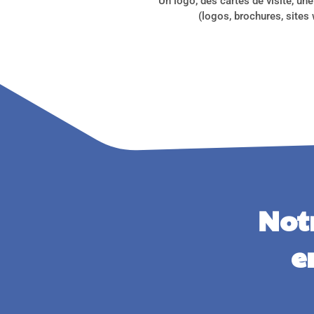
Un logo, des cartes de visite, u
(logos, brochures, sites
Not
e